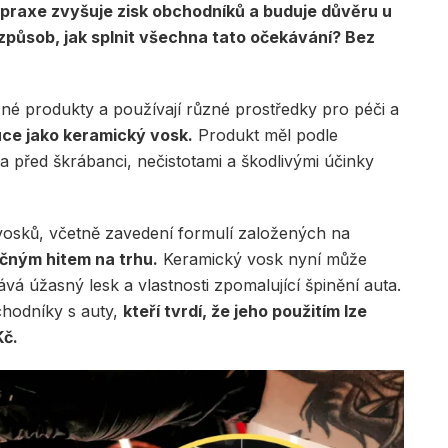
 praxe zvyšuje zisk obchodníků a buduje důvěru u
způsob, jak splnit všechna tato očekávání? Bez
né produkty a používají různé prostředky pro péči a
luce jako keramický vosk.
Produkt měl podle
 před škrábanci, nečistotami a škodlivými účinky
vosků, včetně zavedení formulí založených na
ečným hitem na trhu.
Keramický vosk nyní může
vá úžasný lesk a vlastnosti zpomalující špinění auta.
chodníky s auty,
kteří tvrdí, že jeho použitím lze
Kč.