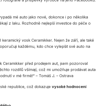
ící fotografie a příspěvky výrobce na jeho Facebooku.
vypadá mé auto jako nové, dokonce i po několika
kají z laku. Rozhodně nejlepší investice do péče o
l keramický vosk Ceramikker. Nejen že září, ale také
Doporučuji každému, kdo chce vylepšit své auto na
sk Ceramikker před prodejem aut, jsem pozoroval
 těchto rozdílů všímají, což mi umožňuje prodávat auta
hodnutí v mé firmě!“ – Tomáš J. – Ostrava
eské republice, což dokazuje
vysoké hodnocení
ždého