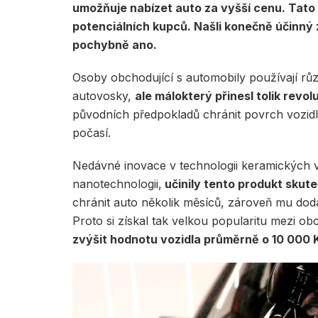
umožňuje nabízet auto za vyšší cenu. Tato
potenciálních kupců. Našli konečně účinný 
pochybně ano.
Osoby obchodující s automobily používají růz
autovosky,
ale málokterý přinesl tolik revo
původních předpokladů chránit povrch vozidla
počasí.
Nedávné inovace v technologii keramických 
nanotechnologii,
učinily tento produkt skut
chránit auto několik měsíců, zároveň mu dodá
Proto si získal tak velkou popularitu mezi ob
zvýšit hodnotu vozidla průměrně o 10 000 