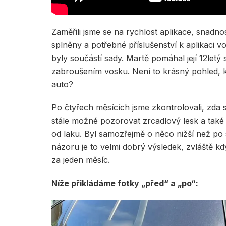
Zaměřili jsme se na rychlost aplikace, snadno
splněny a potřebné příslušenství k aplikaci vo
byly součástí sady. Martě pomáhal její 12let
zabroušením vosku. Není to krásný pohled, kd
auto?
Po čtyřech měsících jsme zkontrolovali, zda
stále možné pozorovat zrcadlový lesk a také 
od laku. Byl samozřejmě o něco nižší než po s
názoru je to velmi dobrý výsledek, zvláště k
za jeden měsíc.
Níže přikládáme fotky „před“ a „po“: