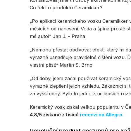
Kontaktovali jsme tři osoby aktivně komentuj
Co řekli o produktu Ceramikker?
„Po aplikaci keramického vosku Ceramikker 
měsících od nanesení. Voda a špína prostě sté
mé auto!“ Jan J. – Praha
„Nemohu přestat obdivovat efekt, který mi da
výrazně usnadňuje pravidelné čištění vozu. 
vlastní pěst!“ Martin S. Brno
„Od doby, jsem začal používat keramický vo
výrazné zlepšení jejich vzhledu. Zákazníci si
za vyšší ceny. Bylo to jedno z nejlepších roz
Keramický vosk získal velkou popularitu v Č
4,8/5 získané z tisíců
recenzí na Allegro.
Revoluční produkt dostupný pro ka