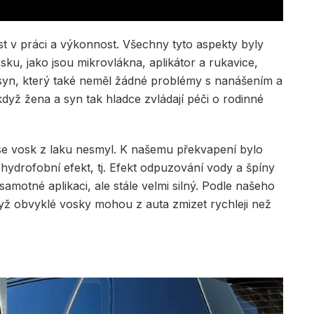
st v práci a výkonnost. Všechny tyto aspekty byly
sku, jako jsou mikrovlákna, aplikátor a rukavice,
ý syn, který také neměl žádné problémy s nanášením a
yž žena a syn tak hladce zvládají péči o rodinné
 se vosk z laku nesmyl. K našemu překvapení bylo
hydrofobní efekt, tj. Efekt odpuzování vody a špíny
amotné aplikaci, ale stále velmi silný. Podle našeho
dyž obvyklé vosky mohou z auta zmizet rychleji než