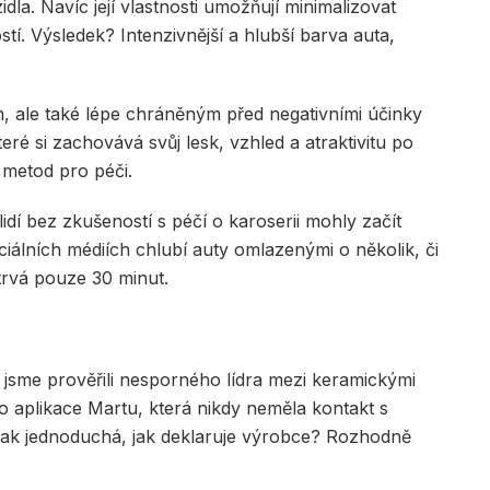
dla. Navíc její vlastnosti umožňují minimalizovat
í. Výsledek? Intenzivnější a hlubší barva auta,
m, ale také lépe chráněným před negativními účinky
eré si zachovává svůj lesk, vzhled a atraktivitu po
 metod pro péči.
 lidí bez zkušeností s péčí o karoserii mohly začít
ciálních médiích chlubí auty omlazenými o několik, či
 trvá pouze 30 minut.
ás jsme prověřili nesporného lídra mezi keramickými
do aplikace Martu, která nikdy neměla kontakt s
tak jednoduchá, jak deklaruje výrobce? Rozhodně