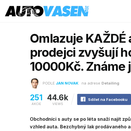
Omlazuje KAŽDÉ a
prodejci zvyšují h
10000Kč. Známe je
PODLE
JAN NOVAK
na adrese
Detailing
251
44.6k
Sdílet na Facebooku
AKCIE
VIEWS
Obchodníci s auty se po léta snaží najít způ
vzhled auta. Bezchybný lak prodávaného au