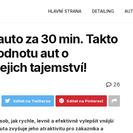
HLAVNÍ STRANA
DETAILING
AUT
uto za 30 min. Takto
odnotu aut o
jich tajemství!
26
Sdílet na Twitterze
Sdílet na Pinterest
sob, jak rychle, levně a efektivně vylepšit vnější
ta zvyšuje jeho atraktivitu pro zákazníka a