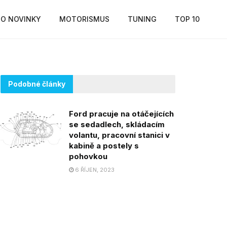
O NOVINKY
MOTORISMUS
TUNING
TOP 10
Podobné články
Ford pracuje na otáčejících
se sedadlech, skládacím
volantu, pracovní stanici v
kabině a postely s
pohovkou
6 ŘÍJEN, 2023