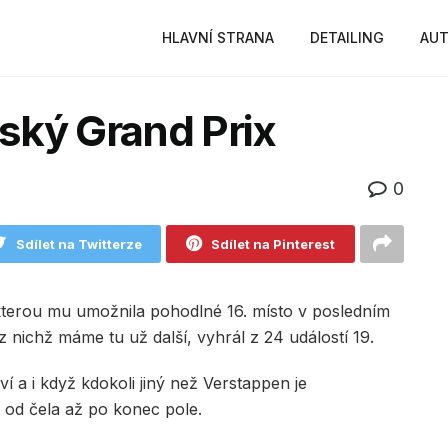
HLAVNÍ STRANA
DETAILING
AUT
lský Grand Prix
0
Sdílet na Twitterze
Sdílet na Pinterest
terou mu umožnila pohodlné 16. místo v posledním
z nichž máme tu už další, vyhrál z 24 událostí 19.
í a i když kdokoli jiný než Verstappen je
 od čela až po konec pole.