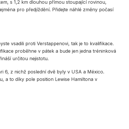
akem, s 1,2 km dlouhou přímou stoupající rovinou,
ejména pro předjíždění. Přidejte náhlé změny počasí
te vsadili proti Verstappenovi, tak je to kvalifikace.
lifikace proběhne v pátek a bude jen jedna tréninková
náší určitou nejistotu.
ari 6, z nichž poslední dvě byly v USA a México.
, a to díky pole position Lewise Hamiltona v