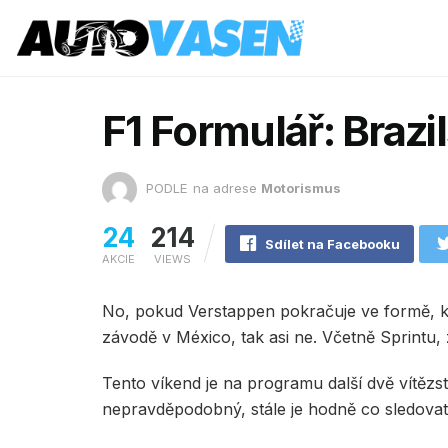
F1 Formulář: Brazi
PODLE
na adrese
Motorismus
24
214
Sdílet na Facebooku
AKCIE
VIEWS
No, pokud Verstappen pokračuje ve formě, k
závodě v México, tak asi ne. Včetně Sprintu, 
Tento víkend je na programu další dvě vítězstv
nepravděpodobný, stále je hodně co sledovat