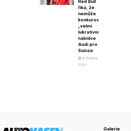
Red Bull
říká, že
nemůže
konkurovat
„velmi
lukrativní“
nabídce
Audi pro
Sainze
18 DUBEN,
2024
Galerie