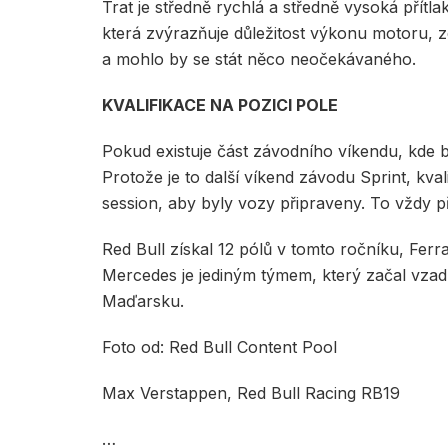
Trat je středně rychlá a středně vysoká přítl
která zvýrazňuje důležitost výkonu motoru, z
a mohlo by se stát něco neočekávaného.
KVALIFIKACE NA POZICI POLE
Pokud existuje část závodního víkendu, kde bys
Protože je to další víkend závodu Sprint, kva
session, aby byly vozy připraveny. To vždy při
Red Bull získal 12 pólů v tomto ročníku, Ferr
Mercedes je jediným týmem, který začal vzadu
Maďarsku.
Foto od: Red Bull Content Pool
Max Verstappen, Red Bull Racing RB19
…