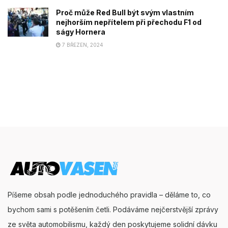
Proč může Red Bull být svým vlastním
nejhorším nepřítelem při přechodu F1 od
ságy Hornera
7 BŘEZEN, 2024
Píšeme obsah podle jednoduchého pravidla – děláme to, co
bychom sami s potěšením četli. Podáváme nejčerstvější zprávy
ze světa automobilismu, každý den poskytujeme solidní dávku