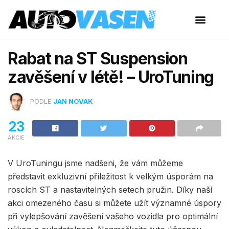
Rabat na ST Suspension
zavěšení v létě! – UroTuning
PODLE
JAN NOVAK
23
AKCIE
V UroTuningu jsme nadšeni, že vám můžeme
představit exkluzivní příležitost k velkým úsporám na
roscích ST a nastavitelných setech pružin. Díky naší
akci omezeného času si můžete užít významné úspory
při vylepšování zavěšení vašeho vozidla pro optimální