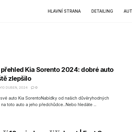
HLAVNÍ STRANA
DETAILING
AUT
přehled Kia Sorento 2024: dobré auto
ště zlepšilo
10 DUBEN, 2024
0
 své auto Kia SorentoNabídky od našich důvěryhodných
 na toto auto a jeho předchůdce...Nebo hledáte ...