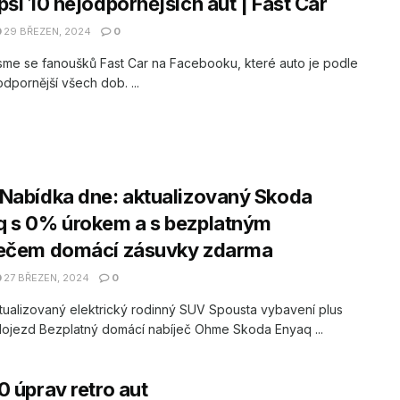
pší 10 nejodpornějších aut | Fast Car
29 BŘEZEN, 2024
0
jsme se fanoušků Fast Car na Facebooku, které auto je podle
odpornější všech dob. ...
Nabídka dne: aktualizovaný Skoda
q s 0% úrokem a s bezplatným
ječem domácí zásuvky zdarma
27 BŘEZEN, 2024
0
ualizovaný elektrický rodinný SUV Spousta vybavení plus
dojezd Bezplatný domácí nabíječ Ohme Skoda Enyaq ...
0 úprav retro aut