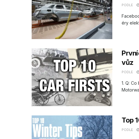
PODLE
Facebook
éry elek
První
vůz
PODLE
1. Q: Co
Motorwag
Top 1
PODLE