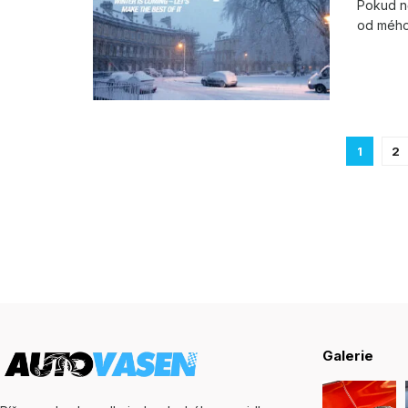
Pokud ně
od mého 
1
2
Galerie