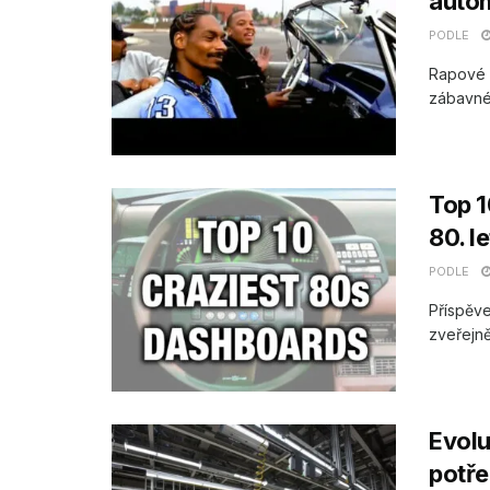
auto
PODLE
Rapové h
zábavné 
Top 1
80. le
PODLE
Příspěve
zveřejně
Evolu
potře