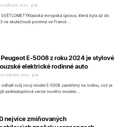
21 BŘEZEN, 2024
0
É SVĚTLOMETYKlasická evropská úprava, která byla až do
3 ve skutečnosti povinná ve Francii. ...
Peugeot E-5008 z roku 2024 je stylové
ouzské elektrické rodinné auto
20 BŘEZEN, 2024
0
odhalil svůj nový model E-5008 zaměřený na rodinu, což je
ější sedmistupňová verze nového modelu ...
0 nejvíce zmiňovaných