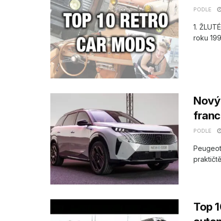
PODLE
1. ŽLUT
roku 199
Nový 
franc
PODLE
Peugeot 
praktičt
Top 1