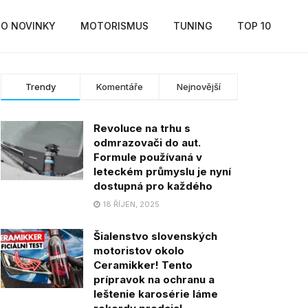
O NOVINKY
MOTORISMUS
TUNING
TOP 10
Trendy
Komentáře
Nejnovější
Revoluce na trhu s
odmrazovači do aut.
Formule používaná v
leteckém průmyslu je nyní
dostupná pro každého
18 ŘÍJEN, 2025
Šialenstvo slovenských
motoristov okolo
Ceramikker! Tento
prípravok na ochranu a
leštenie karosérie láme