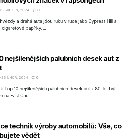
mobilových značek v rapsongech
5 BŘEZEN, 2024
0
vězdy a drahá auta jdou ruku v ruce jako Cypress Hill a
cigaretové papírky. ...
0 nejšílenějších palubních desek aut z
t
26 ÚNOR, 2024
0
k Top 10 nejšílenějších palubních desek aut z 80. let byl
n na Fast Car.
ce technik výroby automobilů: Vše, co
bujete vědět