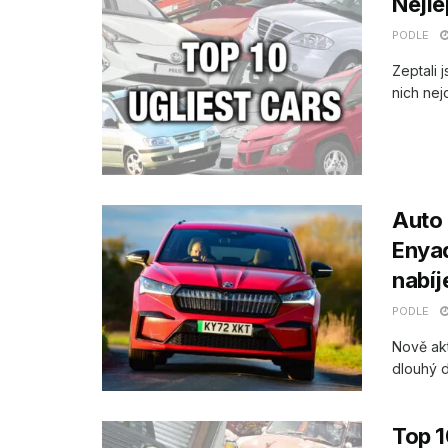
Nejle
PODLE
Zeptali 
nich nej
Auto 
Enya
nabí
PODLE
Nově akt
dlouhý 
Top 1