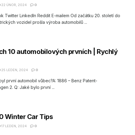
22 ÚNOR, 2024
0
 Twitter LinkedIn Reddit E-mailem Od začátku 20. století do
trických vozidel prošla výroba automobilů ...
ch 10 automobilových prvních | Rychlý
25 LEDEN, 2024
0
 byl první automobil vůbec?A: 1886 – Benz Patent-
en 2. Q: Jaké bylo první ...
0 Winter Car Tips
17 LEDEN, 2024
0