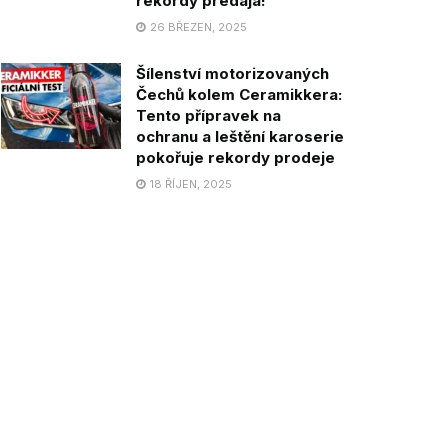
rekordy predaja!
26 BŘEZEN, 2025
Šílenství motorizovaných
Čechů kolem Ceramikkera:
Tento přípravek na
ochranu a leštění karoserie
pokořuje rekordy prodeje
18 ŘÍJEN, 2025