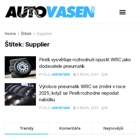
Home
Štítek
Supplier
Štítek:
Supplier
Pirelli vysvětluje rozhodnutí opustit WRC jako
dodavatele pneumatik
PODLE
JAN NOVAK
6 ŘÍJEN, 2023
0
Výrobce pneumatik WRC se změní v roce
2025, když se Pirelli rozhodne nepodat
nabídku
PODLE
JAN NOVAK
6 ŘÍJEN, 2023
0
Trendy
Komentáře
Nejnovější