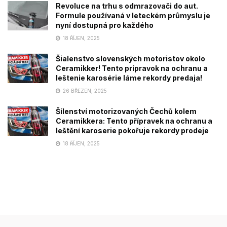
Revoluce na trhu s odmrazovači do aut.
Formule používaná v leteckém průmyslu je
nyní dostupná pro každého
18 ŘÍJEN, 2025
Šialenstvo slovenských motoristov okolo
Ceramikker! Tento prípravok na ochranu a
leštenie karosérie láme rekordy predaja!
26 BŘEZEN, 2025
Šílenství motorizovaných Čechů kolem
Ceramikkera: Tento přípravek na ochranu a
leštění karoserie pokořuje rekordy prodeje
18 ŘÍJEN, 2025