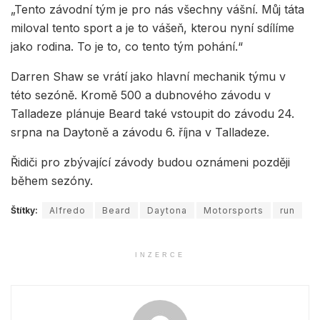
„Tento závodní tým je pro nás všechny vášní. Můj táta
miloval tento sport a je to vášeň, kterou nyní sdílíme
jako rodina. To je to, co tento tým pohání.“
Darren Shaw se vrátí jako hlavní mechanik týmu v
této sezóně. Kromě 500 a dubnového závodu v
Talladeze plánuje Beard také vstoupit do závodu 24.
srpna na Daytoně a závodu 6. října v Talladeze.
Řidiči pro zbývající závody budou oznámeni později
během sezóny.
Štítky:
Alfredo
Beard
Daytona
Motorsports
run
INZERCE