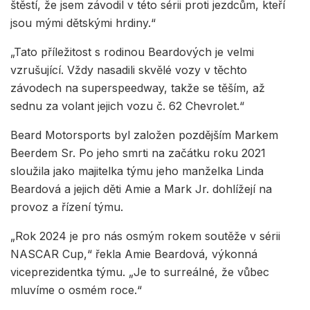
štěstí, že jsem závodil v této sérii proti jezdcům, kteří
jsou mými dětskými hrdiny.“
„Tato příležitost s rodinou Beardových je velmi
vzrušující. Vždy nasadili skvělé vozy v těchto
závodech na superspeedway, takže se těším, až
sednu za volant jejich vozu č. 62 Chevrolet.“
Beard Motorsports byl založen pozdějším Markem
Beerdem Sr. Po jeho smrti na začátku roku 2021
sloužila jako majitelka týmu jeho manželka Linda
Beardová a jejich děti Amie a Mark Jr. dohlížejí na
provoz a řízení týmu.
„Rok 2024 je pro nás osmým rokem soutěže v sérii
NASCAR Cup,“ řekla Amie Beardová, výkonná
viceprezidentka týmu. „Je to surreálné, že vůbec
mluvíme o osmém roce.“