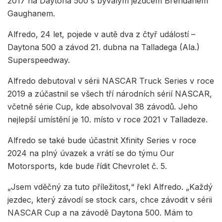
2017 na Daytona 500 s bývalým jezdcem Brendanem
Gaughanem.
Alfredo, 24 let, pojede v autě dva z čtyř událostí –
Daytona 500 a závod 21. dubna na Talladega (Ala.)
Superspeedway.
Alfredo debutoval v sérii NASCAR Truck Series v roce
2019 a zúčastnil se všech tří národních sérií NASCAR,
včetně série Cup, kde absolvoval 38 závodů. Jeho
nejlepší umístění je 10. místo v roce 2021 v Talladeze.
Alfredo se také bude účastnit Xfinity Series v roce
2024 na plný úvazek a vrátí se do týmu Our
Motorsports, kde bude řídit Chevrolet č. 5.
„Jsem vděčný za tuto příležitost,“ řekl Alfredo. „Každý
jezdec, který závodí se stock cars, chce závodit v sérii
NASCAR Cup a na závodě Daytona 500. Mám to