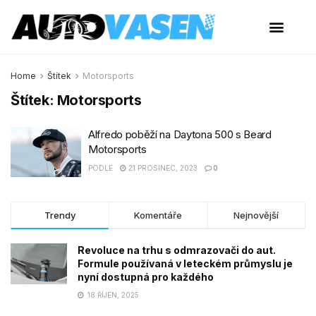
Home
Štítek
Motorsports
Štítek:
Motorsports
Alfredo poběží na Daytona 500 s Beard
Motorsports
PODLE
21 PROSINEC, 2023
0
Trendy
Komentáře
Nejnovější
Revoluce na trhu s odmrazovači do aut.
Formule používaná v leteckém průmyslu je
nyní dostupná pro každého
18 ŘÍJEN, 2025